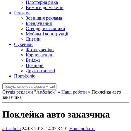
Плоттерна різка
Вимоги до макетів
Реклама
Зовнішня реклама
Брендування
Стенди, вказівники
Мобільні конструкції
Дизайн
Сувеніри
Фотосувеніри
Корпоративні
Бейджі
Прапори
Друк на холсті
Портфоліо
Студія реклами "Art&shok"
»
Наші роботи
» Поклейка авто
заказчика
Поклейка авто заказчика
art_admin
24-03-2018, 14:07
3 591
Наші роботи