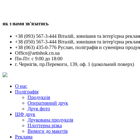
як з нами зв'язатись
+38 (093) 567-3-444 Віталій, зовнішня та інтер'єрна рекла
+38 (050) 567-3-444 Віталій, зовнішня та інтер'єрна рекла
+38 (063) 435-0-776 Руслан, поліграфія и сувенірна проду
Office@artishok.cn.ua
Пн-Пт: c 9:00 до 18:00
г. Чернігів, пр.Перемоги, 139, оф. 1 (цокольний поверх)
О нас
Поліграфія
Продукція
Оперативний друк
Друк фото
ШФ друк
Друкована продукція
Плоттерна різка
Вимоги до макетів
Реклама