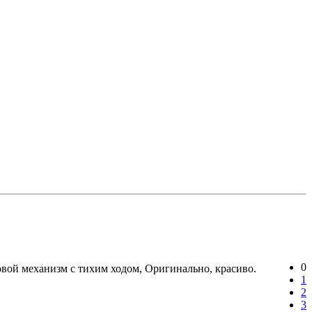
0
овой механизм с тихим ходом, Оригинально, красиво.
1
2
3