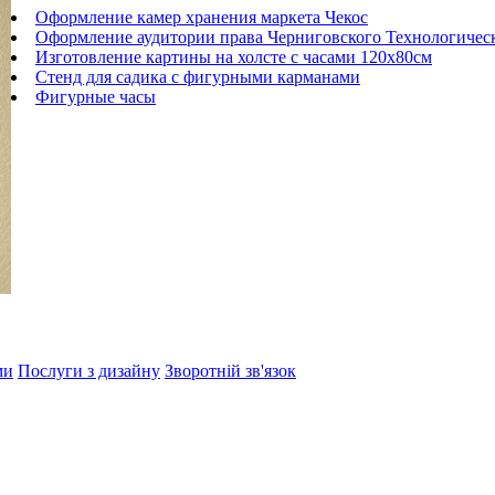
Оформление камер хранения маркета Чекос
Оформление аудитории права Черниговского Технологическ
Изготовление картины на холсте с часами 120х80см
Стенд для садика с фигурными карманами
Фигурные часы
ми
Послуги з дизайну
Зворотній зв'язок