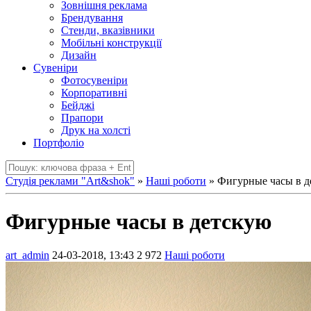
Зовнішня реклама
Брендування
Стенди, вказівники
Мобільні конструкції
Дизайн
Сувеніри
Фотосувеніри
Корпоративні
Бейджі
Прапори
Друк на холсті
Портфоліо
Студія реклами "Art&shok"
»
Наші роботи
» Фигурные часы в д
Фигурные часы в детскую
art_admin
24-03-2018, 13:43
2 972
Наші роботи