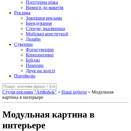
Плоттерна різка
Вимоги до макетів
Реклама
Зовнішня реклама
Брендування
Стенди, вказівники
Мобільні конструкції
Дизайн
Сувеніри
Фотосувеніри
Корпоративні
Бейджі
Прапори
Друк на холсті
Портфоліо
Студія реклами "Art&shok"
»
Наші роботи
» Модульная
картина в интерьере
Модульная картина в
интерьере