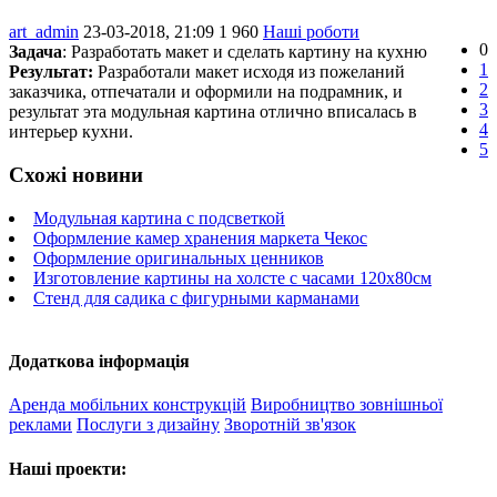
art_admin
23-03-2018, 21:09
1 960
Наші роботи
0
Задача
: Разработать макет и сделать картину на кухню
1
Результат:
Разработали макет исходя из пожеланий
2
заказчика, отпечатали и оформили на подрамник, и
3
результат эта модульная картина отлично вписалась в
4
интерьер кухни.
5
Схожі новини
Модульная картина с подсветкой
Оформление камер хранения маркета Чекос
Оформление оригинальных ценников
Изготовление картины на холсте с часами 120х80см
Стенд для садика с фигурными карманами
Додаткова інформація
Аренда мобільних конструкцій
Виробництво зовнішньої
реклами
Послуги з дизайну
Зворотній зв'язок
Наші проекти: